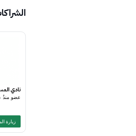
الشراكا
نادي المست
عضو منذُ عام 
زيارة ال
زيارة ال