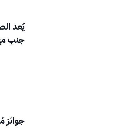
يُعد ال
جنب مع 
جوائز مُ