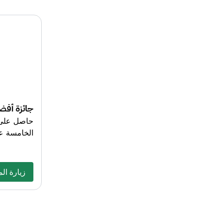
جائزة أفض
حاصل على 
الخامسة عل
زيارة ال
زيارة ال