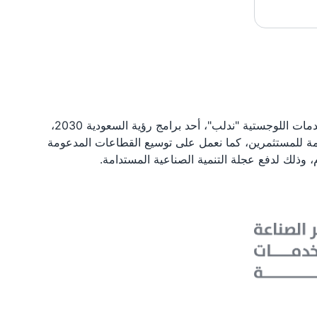
يُعد الصندوق الصناعي الممكّن المالي الرئيس لبرنامج تطوير الصناعة الوطنية والخدمات اللوجستية "ندلب"، أحد برامج رؤية السعودية 2030،
بعة (4.0) وتوسيع نطاق الحلول المقدمة للمستثمرين، كما نعمل على توسيع القطاعات المدعومة
، وذلك لدفع عجلة التنمية الصناعية المستدامة.