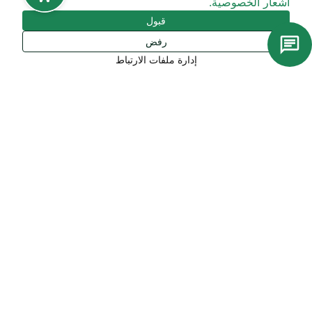
اشعار الخصوصية.
قبول
رفض
إدارة ملفات الارتباط
روابط سريعة
معرض صندوق التنمية الصناعية السعودي
منصة المنقولات
الإبلاغ عن المخالفات
المنافسات