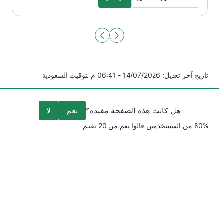
اقرأ المزيد
about this exciting topic
أنشطة لا يمولها الصندوق
about this exciting topic
تاريخ آخر تعديل:
14/07/2026 - 06:41 م بتوقيت السعودية
هل كانت هذه الصفحة مفيدة؟
نعم
لا
%
80
من المستخدمين قالوا
نعم
من
20
تقييم