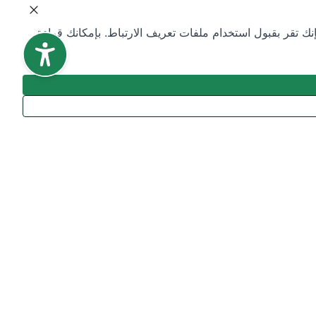
ك تقر بقبول استخدام ملفات تعريف الارتباط. بإمكانك قراءة
تاريخ آخر تعديل:
14/07/2026 - 06:41 م بتوقيت السعودية
%
66.67
من المستخدمين قالوا
نعم
من
3
تقييم