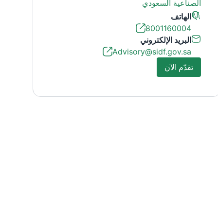
الصناعية السعودي
الهاتف
8001160004
البريد الإلكتروني
Advisory@sidf.gov.sa
تقدّم الآن
تقدّم الآن
about this exciting topic