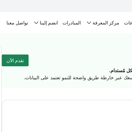
عات
مركز المعرفة
المبادرات
انضم إلينا
تواصل معنا
تقدم الآن
تقدم الآن
about this exciting topic
ل مُستدام.
وسعك عبر خارطة طريق واضحة للنمو تعتمد على البيانات.